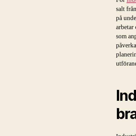
salt fr
på unde
arbetar
som anp
påverka
planeri
utföran
Ind
br