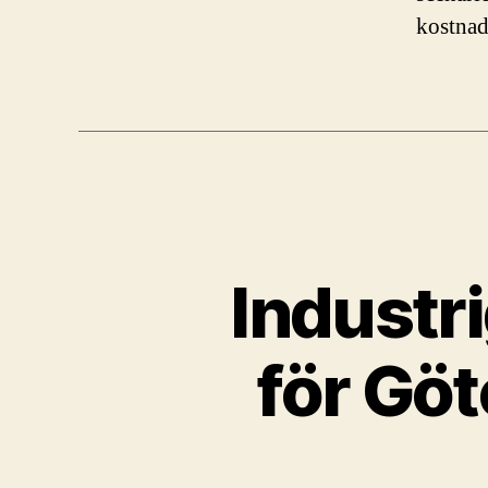
kostnad
Industr
för Göt