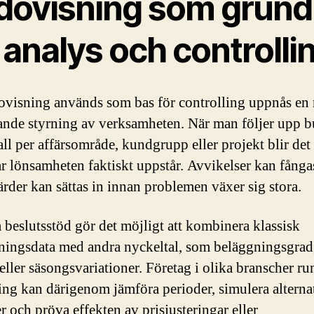
dovisning som grund
 analys och controlli
ovisning används som bas för controlling uppnås en
ande styrning av verksamheten. När man följer upp 
ll per affärsområde, kundgrupp eller projekt blir det 
var lönsamheten faktiskt uppstår. Avvikelser kan fångas
ärder kan sättas in innan problemen växer sig stora.
a beslutsstöd gör det möjligt att kombinera klassisk
ningsdata med andra nyckeltal, som beläggningsgrad
eller säsongsvariationer. Företag i olika branscher ru
ng kan därigenom jämföra perioder, simulera alterna
r och pröva effekten av prisjusteringar eller