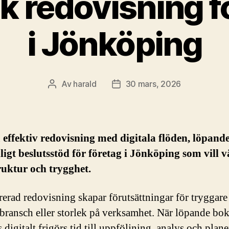
k redovisning f
i Jönköping
Av
harald
30 mars, 2026
Inläggsförfattare
Inläggsdatum
effektiv redovisning med digitala flöden, löpand
ligt beslutsstöd för företag i Jönköping som vill 
uktur och trygghet.
rerad redovisning skapar förutsättningar för tryggare 
 bransch eller storlek på verksamhet. När löpande bo
 digitalt frigörs tid till uppföljning, analys och plane