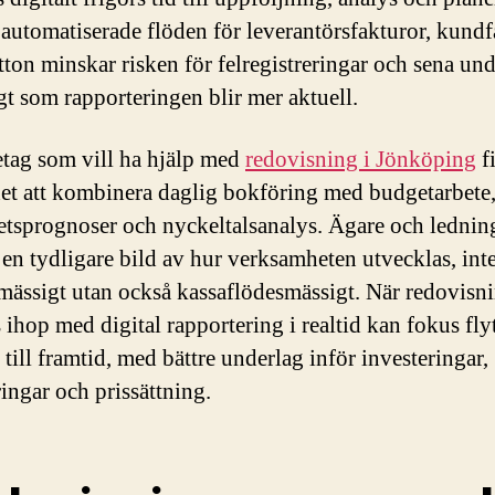
utomatiserade flöden för leverantörsfakturor, kundf
tton minskar risken för felregistreringar och sena und
gt som rapporteringen blir mer aktuell.
etag som vill ha hjälp med
redovisning i Jönköping
f
et att kombinera daglig bokföring med budgetarbete
tetsprognoser och nyckeltalsanalys. Ägare och ledning
en tydligare bild av hur verksamheten utvecklas, int
tmässigt utan också kassaflödesmässigt. När redovisn
 ihop med digital rapportering i realtid kan fokus flyt
 till framtid, med bättre underlag inför investeringar,
ringar och prissättning.