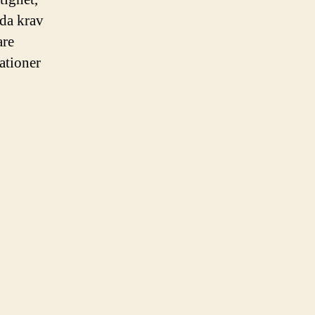
lda krav
are
ationer