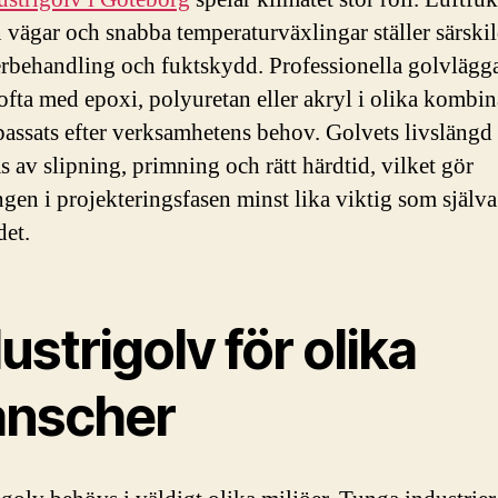
ån vägar och snabba temperaturväxlingar ställer särski
rbehandling och fuktskydd. Professionella golvlägg
 ofta med epoxi, polyuretan eller akryl i olika kombin
assats efter verksamhetens behov. Golvets livslängd
s av slipning, primning och rätt härdtid, vilket gör
ngen i projekteringsfasen minst lika viktig som själva
det.
ustrigolv för olika
anscher