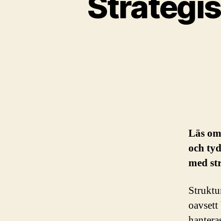
Strategis
Läs om 
och tyd
med str
Struktu
oavsett
hanteras