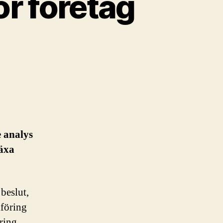
ör företag
e analys
växa
beslut,
kföring
ring.