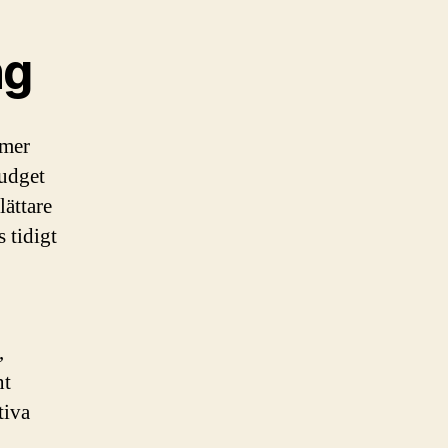
ng
 mer
budget
lättare
 tidigt
,
nt
tiva