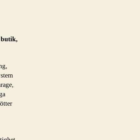
 butik,
ng,
ystem
arage,
ga
fötter
tighet,