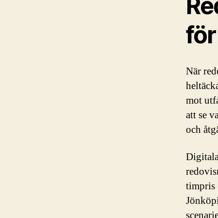
Re
för
När red
heltäck
mot utfa
att se 
och åtg
Digital
redovis
timpris 
Jönköpi
scenarie