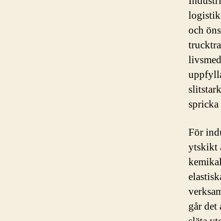
Industr
logistik
och öns
trucktr
livsmed
uppfyll
slitstar
spricka 
För ind
ytskikt
kemikal
elastis
verksam
går det