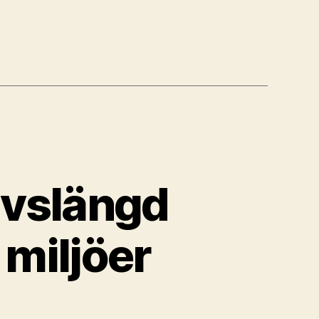
ivslängd
 miljöer