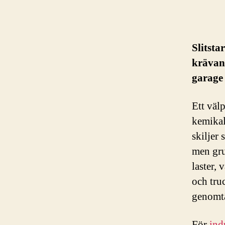
Slitsta
krävand
garage 
Ett väl
kemikal
skiljer
men gru
laster, 
och tru
genomtä
För
ind