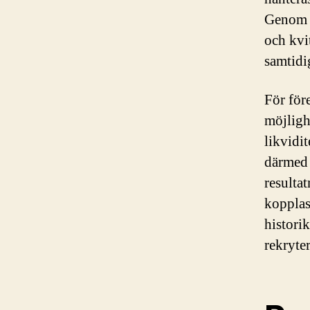
Genom a
och kvi
samtidi
För för
möjligh
likvidi
därmed 
resulta
kopplas
historik
rekryte