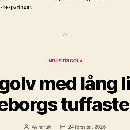
sbesparingar.
Kategorier
INDUSTRIGOLV
igolv med lång l
eborgs tuffaste
Av
harald
24 februari, 2026
Inläggsförfattare
Inläggsdatum