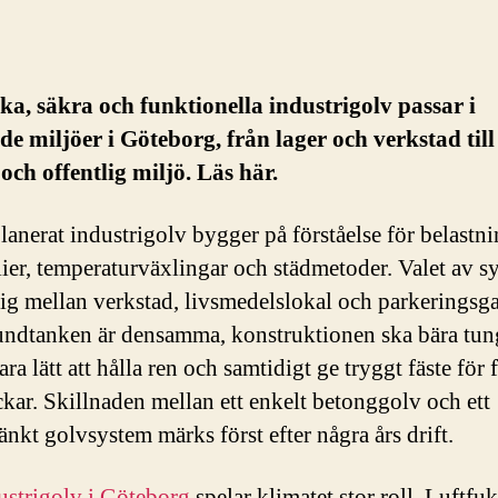
rka, säkra och funktionella industrigolv passar i
e miljöer i Göteborg, från lager och verkstad till
och offentlig miljö. Läs här.
planerat industrigolv bygger på förståelse för belastni
ier, temperaturväxlingar och städmetoder. Valet av s
 sig mellan verkstad, livsmedelslokal och parkeringsg
ndtanken är densamma, konstruktionen ska bära tun
vara lätt att hålla ren och samtidigt ge tryggt fäste för 
ckar. Skillnaden mellan ett enkelt betonggolv och ett
nkt golvsystem märks först efter några års drift.
ustrigolv i Göteborg
spelar klimatet stor roll. Luftfuk