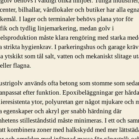
igolv behövs i väldigt olika miljöer. Tunga industrier
center, bilhallar, vårdlokaler och butiker har alla egn
kemål. I lager och terminaler behövs plana ytor för
afik och tydlig linjemarkering, medan golv i
elsproduktion måste klara rengöring med starka med
a strikta hygienkrav. I parkeringshus och garage kräv
ka ytskikt som tål salt, vatten och mekaniskt slitage ut
eller flagna.
ustrigolv används ofta betong som stomme som sedan 
 anpassat efter funktion. Epoxibeläggningar ger hård
ieresistenta ytor, polyuretan ger något mjukare och 
ka egenskaper och akryl ger snabb härdning där
hetens stilleståndstid måste minimeras. I ett och sa
 att kombinera zoner med halkskydd med mer lättstäd