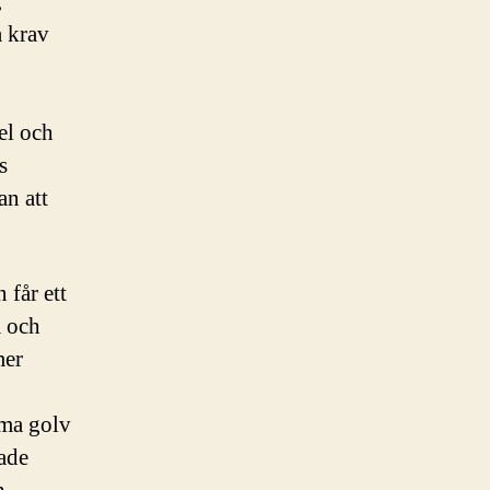
,
a krav
el och
s
an att
får ett
a och
mer
mma golv
ade