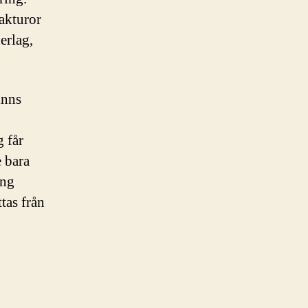
akturor
erlag,
inns
,
 får
e bara
ing
tas från