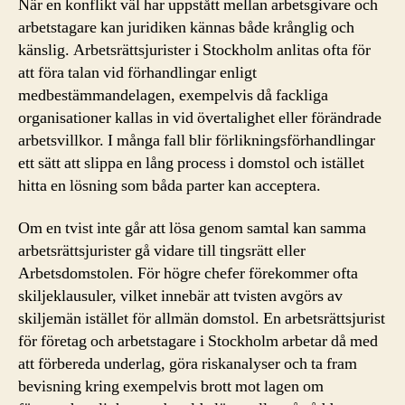
När en konflikt väl har uppstått mellan arbetsgivare och
arbetstagare kan juridiken kännas både krånglig och
känslig. Arbetsrättsjurister i Stockholm anlitas ofta för
att föra talan vid förhandlingar enligt
medbestämmandelagen, exempelvis då fackliga
organisationer kallas in vid övertalighet eller förändrade
arbetsvillkor. I många fall blir förlikningsförhandlingar
ett sätt att slippa en lång process i domstol och istället
hitta en lösning som båda parter kan acceptera.
Om en tvist inte går att lösa genom samtal kan samma
arbetsrättsjurister gå vidare till tingsrätt eller
Arbetsdomstolen. För högre chefer förekommer ofta
skiljeklausuler, vilket innebär att tvisten avgörs av
skiljemän istället för allmän domstol. En arbetsrättsjurist
för företag och arbetstagare i Stockholm arbetar då med
att förbereda underlag, göra riskanalyser och ta fram
bevisning kring exempelvis brott mot lagen om