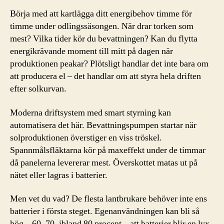
Börja med att kartlägga ditt energibehov timme för
timme under odlingssäsongen. När drar torken som
mest? Vilka tider kör du bevattningen? Kan du flytta
energikrävande moment till mitt på dagen när
produktionen peakar? Plötsligt handlar det inte bara om
att producera el – det handlar om att styra hela driften
efter solkurvan.
Moderna driftsystem med smart styrning kan
automatisera det här. Bevattningspumpen startar när
solproduktionen överstiger en viss tröskel.
Spannmålsfläktarna kör på maxeffekt under de timmar
då panelerna levererar mest. Överskottet matas ut på
nätet eller lagras i batterier.
Men vet du vad? De flesta lantbrukare behöver inte ens
batterier i första steget. Egenanvändningen kan bli så
hög – 60, 70, ibland 80 procent – att batterier blir en lyx