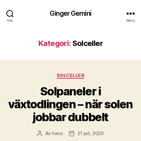
Ginger Gemini
Sök
Meny
Kategori:
Solceller
Kategorier
SOLCELLER
Solpaneler i
växtodlingen – när solen
jobbar dubbelt
Av
hans
21 juli, 2026
Inläggsförfattare
Inläggsdatum