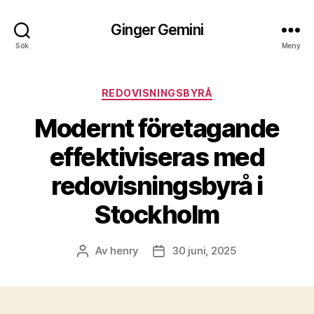
Ginger Gemini
Sök
Meny
Kategorier
REDOVISNINGSBYRÅ
Modernt företagande
effektiviseras med
redovisningsbyrå i
Stockholm
Av
henry
30 juni, 2025
Inläggsförfattare
Inläggsdatum